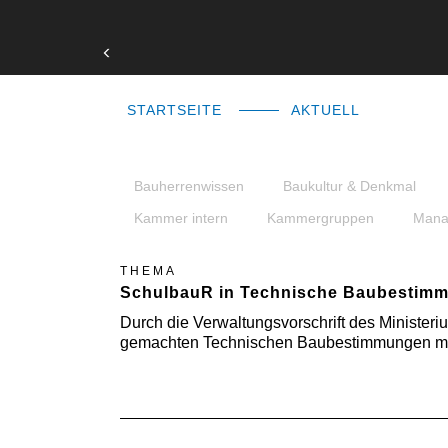
STARTSEITE
AKTUELL
Bauherrenwissen
Baukultur & Denkmal
Kammer intern
Kammergruppen
Mana
THEMA
SchulbauR in Technische Baubesti
Durch die Verwaltungsvorschrift des Ministe
gemachten Technischen Baubestimmungen mit 