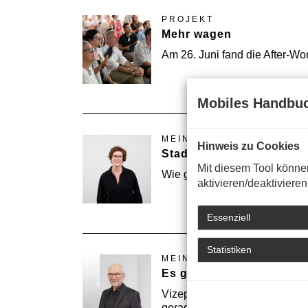
PROJEKT
Mehr wagen
Am 26. Juni fand die After-Wor
Mobiles Handbuc
MEINUNG
Hinweis zu Cookies
Stadträume in Bewegun
Mit diesem Tool könne
Wie große Events kleine Städ
aktivieren/deaktiviere
Essenziell
Statistiken
MEINUNG
Es geht um unsere Zukun
Vizepräsident Joachim Becker 
gerade jetzt wichtig ist, sich