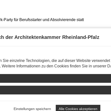
k-Party für Berufsstarter und Absolvierende statt
h der Architektenkammer Rheinland-Pfalz
g
n Sie einzelne Technologien, die auf dieser Website verwendet
te verändern können
n. Weitere Informationen zu den Cookies finden Sie in unserer 
ft!
spricht im Interview über die Zukunft des Berufsstands und da
Einstellungen speichern
Alle Cookies akzeptieren
 aktiv in der Architektenkammer zu engagieren.