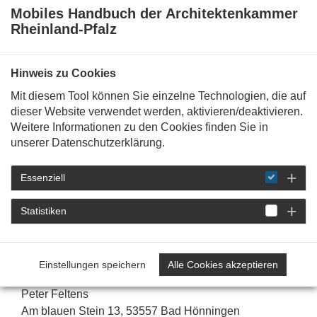
Freier Architekt Domink Kochem
Mobiles Handbuch der Architektenkammer
Wassergasse 4, 55268 Nieder-Olm
Rheinland-Pfalz
Architektur
Hinweis zu Cookies
Mit diesem Tool können Sie einzelne Technologien, die auf
dieser Website verwendet werden, aktivieren/deaktivieren.
Architekturbüro Jacobi + Wolffs
Weitere Informationen zu den Cookies finden Sie in
unserer Datenschutzerklärung.
Kreuzstraße 63, 55543 Bad Kreuznach
Essenziell
Architektur
Statistiken
Architekturbüro Feltens
Einstellungen speichern
Alle Cookies akzeptieren
Peter Feltens
Am blauen Stein 13, 53557 Bad Hönningen