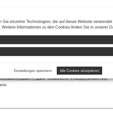
it uns Ihr Projekt um.
n Sie einzelne Technologien, die auf dieser Website verwendet
n. Weitere Informationen zu den Cookies finden Sie in unserer 
ftshäuser | Geschosswohnungsbau/Sozialer Wohnungsbau
Freizeitbauten inkl. Mehrzweckhallen | Kulturbauten,
Einstellungen speichern
Alle Cookies akzeptieren
Produktionsstätten | Läden, Showrooms, Einkaufszentren und
erie