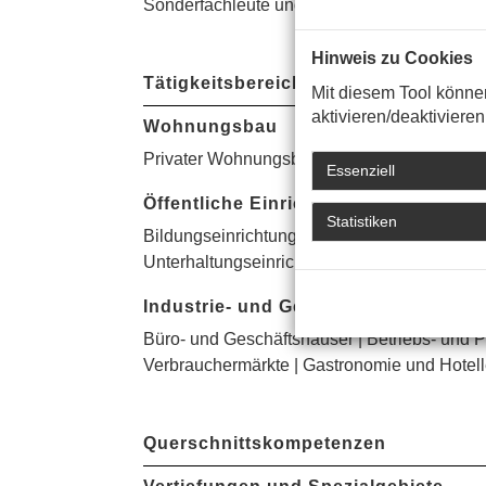
Sonderfachleute und Fachingenieure setzen m
Hinweis zu Cookies
Tätigkeitsbereiche
Mit diesem Tool könne
aktivieren/deaktiviere
Wohnungsbau
Privater Wohnungsbau | Wohn- und Geschä
Essenziell
Öffentliche Einrichtungen
Statistiken
Bildungseinrichtungen, Schulen | Sport- und 
Unterhaltungseinrichtungen
Industrie- und Gewerbebau
Büro- und Geschäftshäuser | Betriebs- und 
Verbrauchermärkte | Gastronomie und Hotell
Querschnittskompetenzen