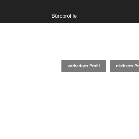
Büroprofile
vorheriges Profil
nächstes Pro