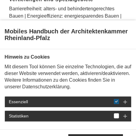
Barrierefreiheit: alters- und behindertengerechtes
Bauen | Energieeffizienz: energiesparendes Bauen |
Kostenplanung: kostengünstiges Bauen |
Mobiles Handbuch der Architektenkammer
Arbeitsschutz und Arbeitssicherheit
Rheinland-Pfalz
Dienstleistungen / Management
Bestandsaufnahme
Hinweis zu Cookies
Mit diesem Tool können Sie einzelne Technologien, die auf
dieser Website verwendet werden, aktivieren/deaktivieren.
Geprüfte Listeneinträge
Weitere Informationen zu den Cookies finden Sie in
unserer Datenschutzerklärung.
Sicherheits- und Gesundheitsschutzkoordinator
(
Achim Wilbert
Essenziell
Statistiken
Referenzprojekte
Energetische Gebäudesanierung - Koblenz