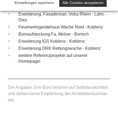
Betriebserweiterung Noll Werkstätten GmbH -
Einstellungen speichern
Alle Cookies akzeptieren
Fachbach
Erweiterung, Fasadensan. Voba Rhein - Lahn -
Diez
Feuerwehrgerätehaus Wache Nord - Koblenz
Büroaufstockung Fa. Melzer - Bornich
Erweiterung IGS Koblenz - Koblenz
Erweiterung DRK Rettungswache - Koblenz
weitere Referenzprojekte auf unserer
Homepage!
Die Angaben zum Büro beruhen auf Selbstauskünften
und stellen keine Empfehlung der Architektenkammer
dar.